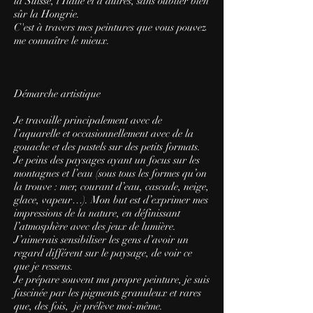
la Suisse, l'Italie et d'autres, sans oublier bien
sûr la Hongrie.
C'est à travers mes peintures que vous pouvez
me connaître le mieux.
Démarche artistique
Je travaille principalement avec de
l’aquarelle et occasionnellement avec de la
gouache et des pastels sur des petits formats.
Je peins des paysages ayant un focus sur les
montagnes et l’eau (sous tous les formes qu’on
la trouve : mer, courant d’eau, cascade, neige,
glace, vapeur…). Mon but est d’exprimer mes
impressions de la nature, en définissant
l’atmosphère avec des jeux de lumière.
J’aimerais sensibiliser les gens d’avoir un
regard différent sur le paysage, de voir ce
que je ressens.
Je prépare souvent ma propre peinture, je suis
fascinée par les pigments granuleux et rares
que, des fois, je prélève moi-même.