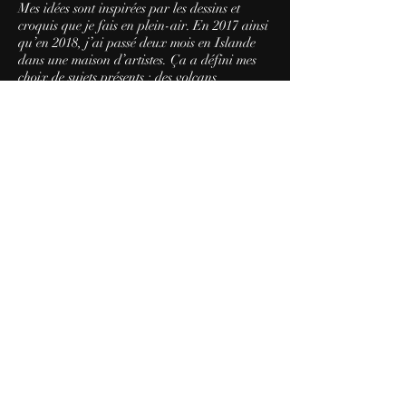
Mes idées sont inspirées par les dessins et
croquis que je fais en plein-air. En 2017 ainsi
qu’en 2018, j’ai passé deux mois en Islande
dans une maison d’artistes. Ça a défini mes
choix de sujets présents : des volcans
recouverts de la neige, des icebergs flottants
sur l’eau, des montagnes sans végétation et
des changements constants de la lumière.